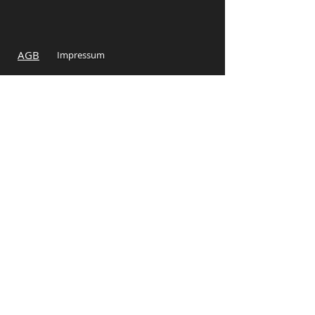
AGB
Impressum
© 2016 schnickschnack GmbH | Proudly
created with
Wix.com
Datenschutz