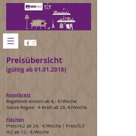
Preisübersicht
(gültig ab
01.01.2018)
Regalbrett
Regalbrett einzeln ab 8,- €/Woche
Ganze Regale: 4-Brett ab 28,-€/Woche
Flächen
Preis/m2 ab 24,- €/Woche | Preis/0,5
m2 ab 12,- €/Woche